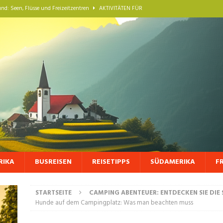
nd: Seen, Flüsse und Freizeitzentren
AKTIVITÄTEN FÜR
n Burgund: Spa, Thermen und Entspannung
FRANKREICH ENTDECKEN:
ZE
llenz im Burgund: Eine kulinarische Reise durch Côte-d’Or und Saône-et-Loire
PPS UND VERBORGENE SCHÄTZE
traditionelle Berufe: Atelierbesuche und authentische Souvenirs in Burgund
PPS UND VERBORGENE SCHÄTZE
t im Burgund: Entdecken Sie zauberhafte Unterkünfte und magische
RIKA
BUSREISEN
REISETIPPS
SÜDAMERIKA
F
S FÜR UNVERGESSLICHE REISEERLEBNISSE
STARTSEITE
CAMPING ABENTEUER: ENTDECKEN SIE DIE
Hunde auf dem Campingplatz: Was man beachten muss