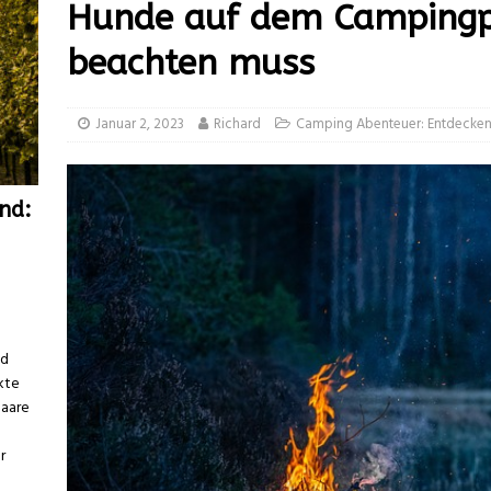
Hunde auf dem Campingp
beachten muss
Januar 2, 2023
Richard
Camping Abenteuer: Entdecken 
nd:
nd
kte
Paare
r