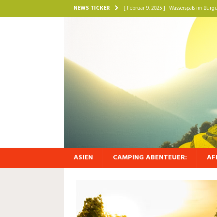
NEWS TICKER
[ Februar 9, 2025 ]
Wasserspaß im Burgu
UNVERGESSLICHE REISEERLEBNISSE
[ Februar 8, 2025 ]
Wellness-Auszeit i
REISETIPPS UND VERBORGENE SCHÄT
[ Februar 7, 2025 ]
Gastronomische Exze
FRANKREICH ENTDECKEN: REISETI
[ Februar 6, 2025 ]
Handwerkskunst und 
FRANKREICH ENTDECKEN: REISETI
[ Februar 10, 2025 ]
Romantische Auszei
ASIEN
CAMPING ABENTEUER:
AF
Momente zu zweit
PERFEKTE HOTEL