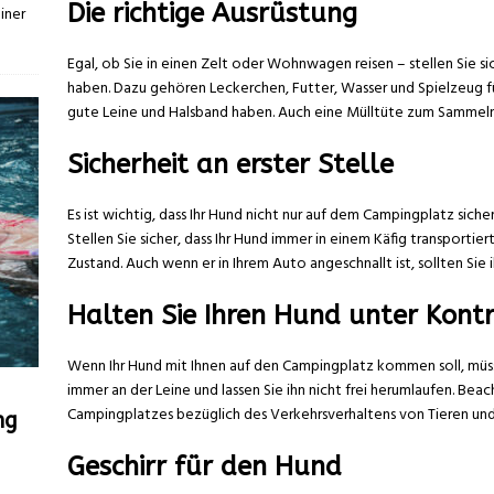
Die richtige Ausrüstung
iner
Egal, ob Sie in einen Zelt oder Wohnwagen reisen – stellen Sie s
haben. Dazu gehören Leckerchen, Futter, Wasser und Spielzeug für 
gute Leine und Halsband haben. Auch eine Mülltüte zum Sammeln 
Sicherheit an erster Stelle
Es ist wichtig, dass Ihr Hund nicht nur auf dem Campingplatz siche
Stellen Sie sicher, dass Ihr Hund immer in einem Käfig transportie
Zustand. Auch wenn er in Ihrem Auto angeschnallt ist, sollten Sie ih
Halten Sie Ihren Hund unter Kontr
Wenn Ihr Hund mit Ihnen auf den Campingplatz kommen soll, müsse
immer an der Leine und lassen Sie ihn nicht frei herumlaufen. B
Campingplatzes bezüglich des Verkehrsverhaltens von Tieren und
ng
Geschirr für den Hund