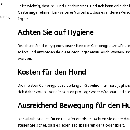
te
Es ist wichtig, dass Ihr Hund Geschirr trägt. Dadurch kann er leich
Gäste angenehmer. Ein weiterer Vorteil ist, dass es anderen Person
kannt,
ärgern.
Achten Sie auf Hygiene
Beachten Sie die Hygienevorschriften des Campingplatzes. Entfern
sofort und entsorgen sie diese ordnungsgemäß. Auch Wasser- un
werden.
Kosten für den Hund
Die meisten Campingplätze verlangen Gebühren für Tiere jegliche
sich daher vorab über die Kosten pro Tag/Woche/Monat und stell
Ausreichend Bewegung für den H
Der Urlaub ist auch für Ihr Haustier erholsam! Achten Sie daher 
stellen Sie sicher, dass es jeden Tag spazieren geht oder spielt.